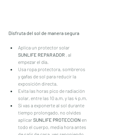
Disfruta del sol de manera segura
Aplica un protector solar 
SUNLIFE REPARADOR 
, al 
empezar el día.
Usa ropa protectora, sombreros 
y gafas de sol para reducir la 
exposición directa.
Evita las horas pico de radiación 
solar, entre las 10 a.m. y las 4 p.m.
Si vas a exponerte al sol durante 
tiempo prolongado, no olvides 
aplicar 
SUNLIFE PROTECCION 
en 
todo el cuerpo,
media
hora antes 
de salir de casa, ves reponiendo 