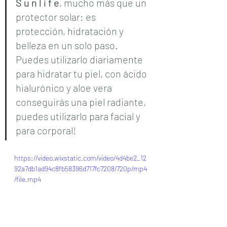
S u n l i f e
, mucho más que un 
protector solar: es 
protección, hidratación y 
belleza en un solo paso. 
Puedes utilizarlo diariamente 
para hidratar tu piel, con ácido 
hialurónico y aloe vera 
conseguirás una piel radiante, 
puedes utilizarlo para facial y 
para corporal! 
https://video.wixstatic.com/video/4d4be2_12
92a7db1ad94c8fb58396d717fc7208/720p/mp4
/file.mp4