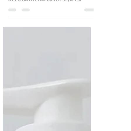
Cómo disfrutar del verano y llegar a septiembre
con la piel perfectamente cuidada? Tenemos
los 5 productos esenciales! Alargar el...