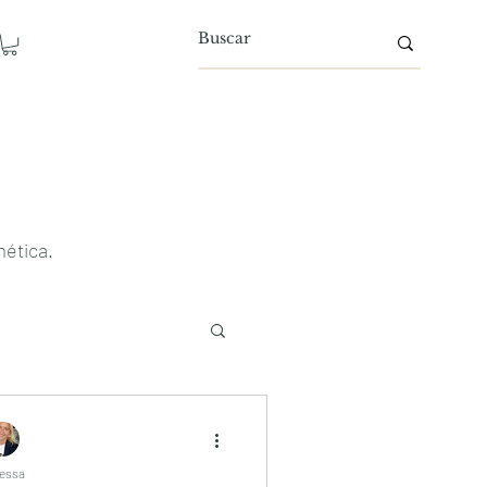
mética.
essa