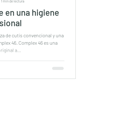
1 min de lectura
e en una higiene
sional
eza de cutis convencional y una
mplex 46. Complex 46 es una
iginal a...