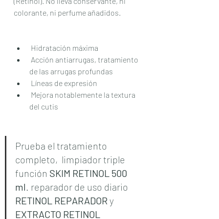
(Retinol). No lleva conservante, ni 
colorante, ni perfume añadidos. 
 Hidratación máxima
️ Acción antiarrugas, tratamiento 
de las arrugas profundas
️ Líneas de expresión
️ Mejora notablemente la textura 
del cutis
Prueba el tratamiento 
completo,  limpiador triple 
función
 SKIM RETINOL 500 
ml
. reparador de uso diario 
RETINOL REPARADOR
 y  
EXTRACTO RETINOL