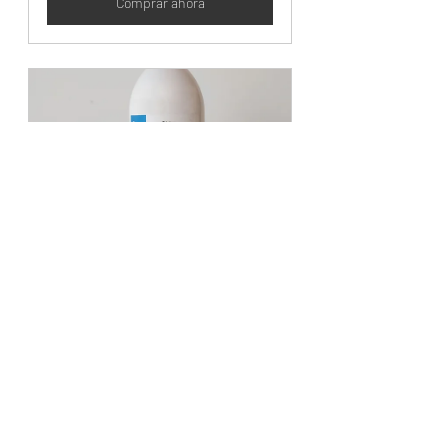
Comprar ahora
Skim Retinol 500 ml
Comprar ahora
Resolvemos todas tus dudas, 
contacta con nosotros! 
arrugas
antiedad
retinol